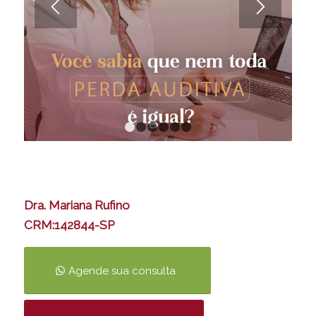
1
2
3
4
5
6
Dra. Mariana Rufino
CRM:142844-SP
Agende sua consulta