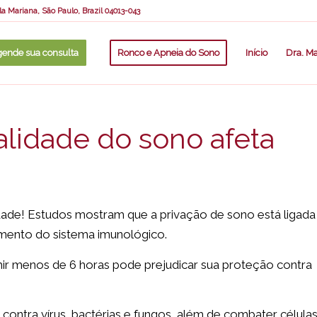
la Mariana, São Paulo, Brazil 04013-043
ende sua consulta
Ronco e Apneia do Sono
Início
Dra. Ma
alidade do sono afeta
idade! Estudos mostram que a privação de sono está ligada
mento do sistema imunológico.
ir menos de 6 horas pode prejudicar sua proteção contra
ontra vírus, bactérias e fungos, além de combater célula