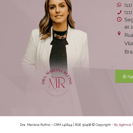
(11
(11
Seg
as 
Rua
Vil
Bra
Ag
Dra. Mariana Rufino – CRM 142844 | RQE 50408 © Copyright -
By Agência