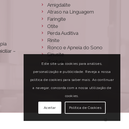
Amigdalite
Atraso na Linguagem
Faringite
Otite
Perda Auditiva
Rinite
pia
Ronco e Apneia do Sono
ciliar –
Sinusite
Tontura
Este site usa cookies para análises,
personalização e publicidade. Reveja a nossa
política de cookies para saber mais. Ao continuar
a navegar, concorda com a nossa utilização de
cookies.
Aceitar
Política de Cookies