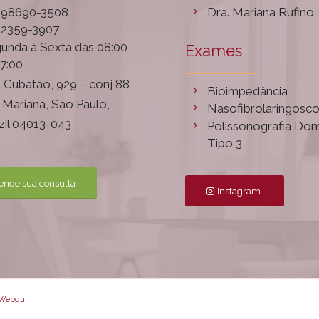
) 98690-3508
Dra. Mariana Rufino
) 2359-3907
unda à Sexta das 08:00
Exames
17:00
 Cubatão, 929 – conj 88
Bioimpedância
a Mariana, São Paulo,
Nasofibrolaringosco
zil 04013-043
Polissonografia Domi
Tipo 3
ende sua consulta
Instagram
 Webgui